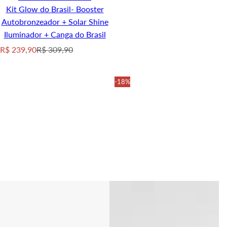
e
r
Kit Glow do Brasil- Booster
i
Autobronzeador + Solar Shine
c
Iluminador + Canga do Brasil
e
S
R
R$ 239,90
R$ 309,90
a
e
l
g
-18%
e
u
p
l
r
a
i
r
c
p
e
r
i
c
e