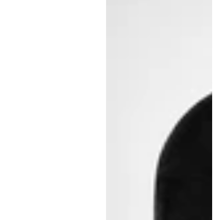
.
.
.