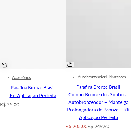
Autobronzeador
Hidratantes
Acessórios
Parafina Bronze Brasil
Parafina Bronze Brasil
Combo Bronze dos Sonhos -
Kit Aplicação Perfeita
Autobronzeador + Manteiga
R
R$ 25,00
Prolongadora de Bronze + Kit
e
Aplicação Perfeita
g
S
R
R$ 205,00
R$ 249,90
u
a
e
l