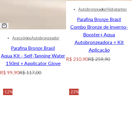
Autobronzeador
Hidratantes
Parafina Bronze Brasil
Combo Bronze de Inverno-
Booster+ Aqua
Acessórios
Autobronzeador
Autobronzeadora + Kit
Parafina Bronze Brasil
Aplicação
Aqua Kit - Self-Tanning Water
S
R
R$ 210,90
R$ 259,90
150ml + Applicator Glove
a
e
S
R
R$ 99,90
R$ 117,00
l
g
a
e
e
u
l
g
p
l
-12%
-23%
e
u
r
a
p
l
i
r
r
a
c
p
i
r
e
r
c
p
i
e
r