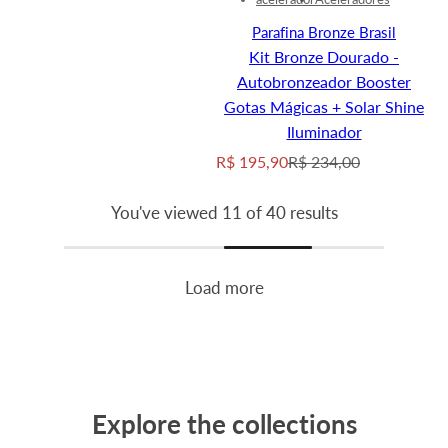
Parafina Bronze Brasil
Kit Bronze Dourado -
Autobronzeador Booster
Gotas Mágicas + Solar Shine
Iluminador
S
R
R$ 195,90
R$ 234,00
a
e
You've viewed 11 of 40 results
l
g
e
u
p
l
Load more
r
a
i
r
c
p
e
r
i
Explore the collections
c
e