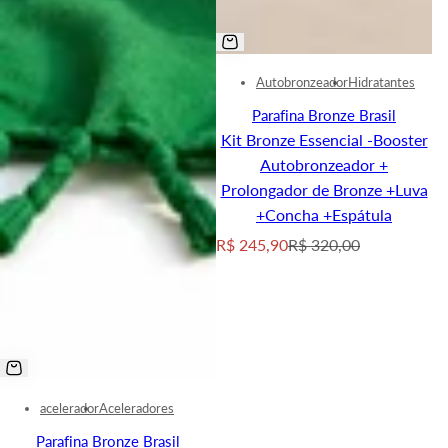
Autobronzeador
Hidratantes
Parafina Bronze Brasil
Kit Bronze Essencial -Booster
Autobronzeador +
Prolongador de Bronze +Luva
+Concha +Espátula
S
R
R$ 245,90
R$ 320,00
a
e
l
g
e
u
p
l
r
a
i
r
acelerador
Aceleradores
c
p
Parafina Bronze Brasil